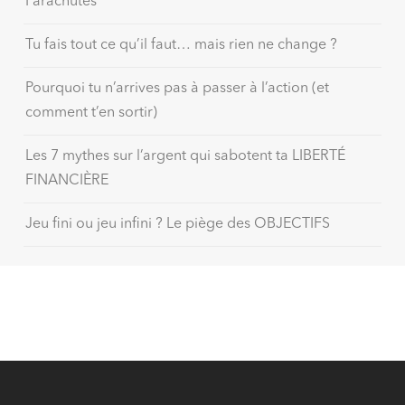
Parachutes
Tu fais tout ce qu’il faut… mais rien ne change ?
Pourquoi tu n’arrives pas à passer à l’action (et
comment t’en sortir)
Les 7 mythes sur l’argent qui sabotent ta LIBERTÉ
FINANCIÈRE
Jeu fini ou jeu infini ? Le piège des OBJECTIFS