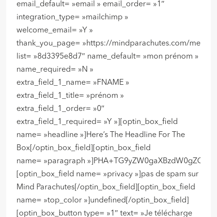
email_default= »email » email_order= »1″
integration_type= »mailchimp »
welcome_email= »Y »
thank_you_page= »https://mindparachutes.com/merci/ 
list= »8d3395e8d7″ name_default= »mon prénom »
name_required= »N »
extra_field_1_name= »FNAME »
extra_field_1_title= »prénom »
extra_field_1_order= »0″
extra_field_1_required= »Y »][optin_box_field
name= »headline »]Here’s The Headline For The
Box[/optin_box_field][optin_box_field
name= »paragraph »]PHA+TG9yZW0gaXBzdW0gZG9sb3
[optin_box_field name= »privacy »]pas de spam sur
Mind Parachutes[/optin_box_field][optin_box_field
name= »top_color »]undefined[/optin_box_field]
[optin_box_button type= »1″ text= »Je télécharge