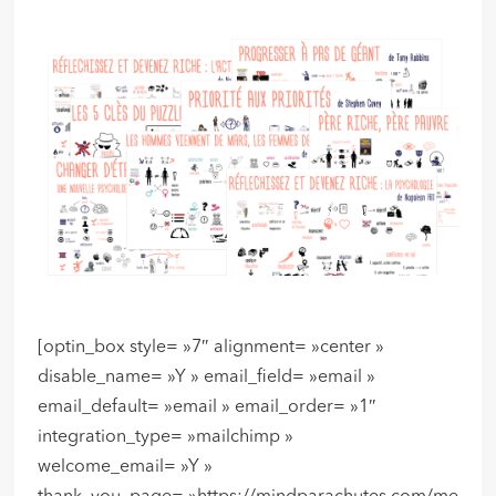
[optin_box style= »7″ alignment= »center »
disable_name= »Y » email_field= »email »
email_default= »email » email_order= »1″
integration_type= »mailchimp »
welcome_email= »Y »