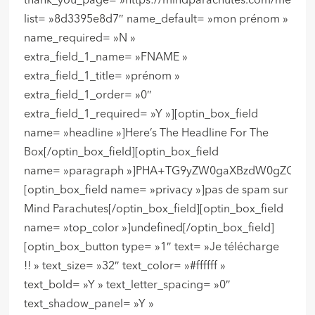
thank_you_page= »https://mindparachutes.com/merci/ 
list= »8d3395e8d7″ name_default= »mon prénom »
name_required= »N »
extra_field_1_name= »FNAME »
extra_field_1_title= »prénom »
extra_field_1_order= »0″
extra_field_1_required= »Y »][optin_box_field
name= »headline »]Here’s The Headline For The
Box[/optin_box_field][optin_box_field
name= »paragraph »]PHA+TG9yZW0gaXBzdW0gZG9sb3
[optin_box_field name= »privacy »]pas de spam sur
Mind Parachutes[/optin_box_field][optin_box_field
name= »top_color »]undefined[/optin_box_field]
[optin_box_button type= »1″ text= »Je télécharge
!! » text_size= »32″ text_color= »#ffffff »
text_bold= »Y » text_letter_spacing= »0″
text_shadow_panel= »Y »