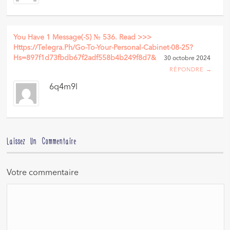
You Have 1 Message(-S) № 536. Read >>>
Https://telegra.ph/Go-To-Your-Personal-Cabinet-08-25?
Hs=897f1d73fbdb67f2adf558b4b249f8d7&
30 octobre 2024
RÉPONDRE →
6q4m9l
Laissez Un Commentaire
Votre commentaire