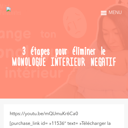
MENU
3 étapes pour éliminer le
MONOLOGUE INTERIEUR NEGATIF
https://youtu.be/mQUmuKr6Ca0
[purchase_link id= »11536″ text= »Télécharger la