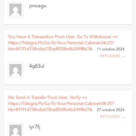
pnoagu
You Have A Transaction From User. Gо Tо Withdrаwаl =>
Https://telegra.ph/Go-To-Your-Personal-Cabinet-08-25?
Hs=897f1d73fbdb67f2adf558b4b249f8d7&
11 octobre 2024
RÉPONDRE →
4g83ul
We Send A Transfer From User. Verify =>
Https://telegra.ph/Go-To-Your-Personal-Cabinet-08-25?
Hs=897f1d73fbdb67f2adf558b4b249f8d7&
27 octobre 2024
RÉPONDRE →
iyr7fj