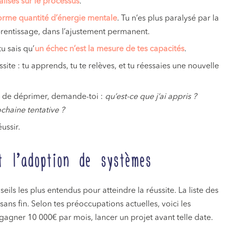
alisés sur le processus
.
rme quantité d’énergie mentale
. Tu n’es plus paralysé par la
pprentissage, dans l’ajustement permanent.
tu sais qu’
un échec n’est la mesure de tes capacités
.
site : tu apprends, tu te relèves, et tu réessaies une nouvelle
ou de déprimer, demande-toi :
qu’est-ce que j’ai appris ?
ochaine tentative ?
éussir.
t l’adoption de systèmes
eils les plus entendus pour atteindre la réussite. La liste des
ans fin. Selon tes préoccupations actuelles, voici les
s, gagner 10 000€ par mois, lancer un projet avant telle date.