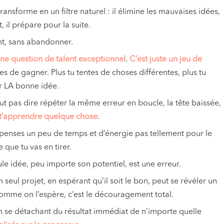
 transforme en un filtre naturel : il élimine les mauvaises idées,
, il prépare pour la suite.
nt, sans abandonner.
une question de
talent exceptionnel
.
C’est juste un jeu de
ces de gagner. Plus tu tentes de choses différentes, plus tu
r LA bonne idée.
ut pas dire répéter la même erreur en boucle, la tête baissée,
t’apprend
re quelque chose
.
épenses un peu de temps et d’énergie pas tellement pour le
 que tu vas en tirer.
ule idée, peu importe son potentiel, est une erreur.
 seul projet, en espérant qu’il soit le bon, peut se révéler un
omme on l’espère, c’est le découragement total.
en se détachant du résultat immédiat de n’importe quelle