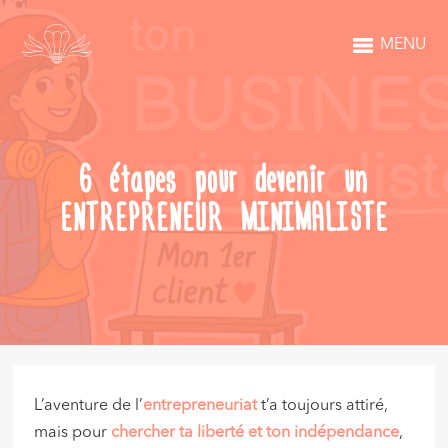
MENU
6 étapes pour devenir un
ENTREPRENEUR MINIMALISTE
L’aventure de l’
entrepreneuriat
t’a toujours attiré,
mais pour
chercher ta liberté et ton indépendance
,