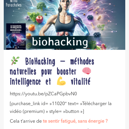
BioHacking – méthodes
naturelles pour booster
intelligence et
vitalité
https://youtu.be/pZCaPGpbvN0
[purchase_link id= »11020″ text= »Télécharger la
vidéo (premium) » style= »button »]
Cela t’arrive de
te sentir fatigué, sans énergie ?