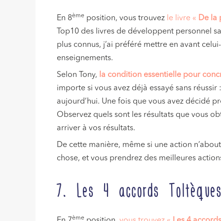
ème
En 8
position, vous trouvez
le livre «
De la 
Top10 des livres de développent personnel sans
plus connus, j’ai préféré mettre en avant celui-
enseignements.
Selon Tony,
la condition essentielle pour concr
importe si vous avez déjà essayé sans réussir 
aujourd’hui. Une fois que vous avez décidé p
Observez quels sont les résultats que vous o
arriver à vos résultats.
De cette manière, même si une action n’abouti
chose, et vous prendrez des meilleures actions
7. Les 4 accords Toltèque
ème
En 7
position,
vous trouvez «
Les 4 accord