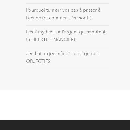
Pourquoi tu n’arrives pas à passer à
l’action (et comment t’en sortir)
Les 7 mythes sur l’argent qui sabotent
ta LIBERTÉ FINANCIÈRE
Jeu fini ou jeu infini ? Le piège des
OBJECTIFS