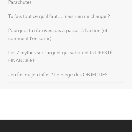
Parachutes
Tu fais tout ce qu’il faut… mais rien ne change ?
Pourquoi tu n’arrives pas à passer à l’action (et
comment t’en sortir)
Les 7 mythes sur l’argent qui sabotent ta LIBERTÉ
FINANCIÈRE
Jeu fini ou jeu infini ? Le piège des OBJECTIFS