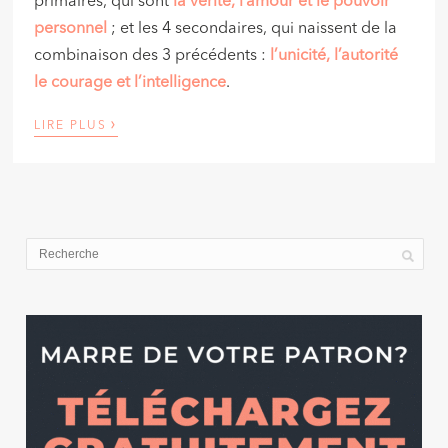
primaires, qui sont
la vérité, l’amour et le pouvoir
personnel
; et les 4 secondaires, qui naissent de la
combinaison des 3 précédents :
l’unicité, l’autorité
le courage et l’intelligence
.
›
LIRE PLUS