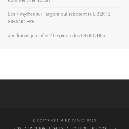
comment t’en sortir)
Les 7 mythes sur l’argent qui sabotent ta LIBERTÉ
FINANCIÈRE
Jeu fini ou jeu infini ? Le piège des OBJECTIFS
© COPYRIGHT MIND PARACHUTES
CGV
MENTIONS LÉGALES
POLITIQUE DE COOKIES