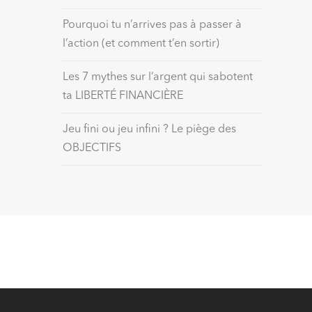
Pourquoi tu n’arrives pas à passer à
l’action (et comment t’en sortir)
Les 7 mythes sur l’argent qui sabotent
ta LIBERTÉ FINANCIÈRE
Jeu fini ou jeu infini ? Le piège des
OBJECTIFS