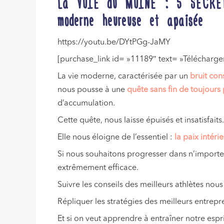
La VOIE du MOINE : 5 SECRETS
moderne heureuse et apaisée
https://youtu.be/DYtPGg-JaMY
[purchase_link id= »11189″ text= »Télécharger
La vie moderne, caractérisée par un
bruit con
nous pousse à une
quête sans fin de toujours 
d’accumulation.
Cette quête, nous laisse épuisés et insatisfaits
Elle nous éloigne de l’essentiel :
la paix intéri
Si nous souhaitons progresser dans n’import
extrêmement efficace.
Suivre les conseils des meilleurs athlètes no
Répliquer les stratégies des meilleurs entre
Et si on veut apprendre à entraîner notre esp