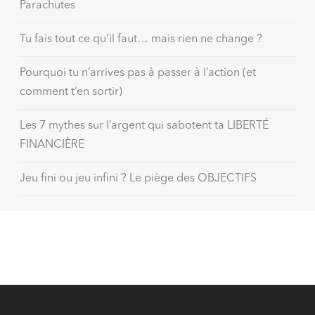
Parachutes
Tu fais tout ce qu’il faut… mais rien ne change ?
Pourquoi tu n’arrives pas à passer à l’action (et
comment t’en sortir)
Les 7 mythes sur l’argent qui sabotent ta LIBERTÉ
FINANCIÈRE
Jeu fini ou jeu infini ? Le piège des OBJECTIFS