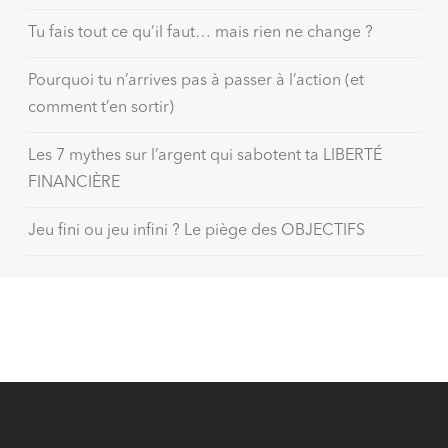
Tu fais tout ce qu’il faut… mais rien ne change ?
Pourquoi tu n’arrives pas à passer à l’action (et
comment t’en sortir)
Les 7 mythes sur l’argent qui sabotent ta LIBERTÉ
FINANCIÈRE
Jeu fini ou jeu infini ? Le piège des OBJECTIFS