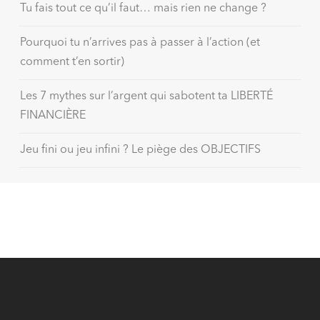
Tu fais tout ce qu’il faut… mais rien ne change ?
Pourquoi tu n’arrives pas à passer à l’action (et
comment t’en sortir)
Les 7 mythes sur l’argent qui sabotent ta LIBERTÉ
FINANCIÈRE
Jeu fini ou jeu infini ? Le piège des OBJECTIFS