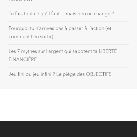
Tu fais tout ce qu’il faut… mais rien ne change ?
Pourquoi tu n’arrives pas à passer à l’action (et
comment t’en sortir)
Les 7 mythes sur l’argent qui sabotent ta LIBERTÉ
FINANCIÈRE
Jeu fini ou jeu infini ? Le piège des OBJECTIFS