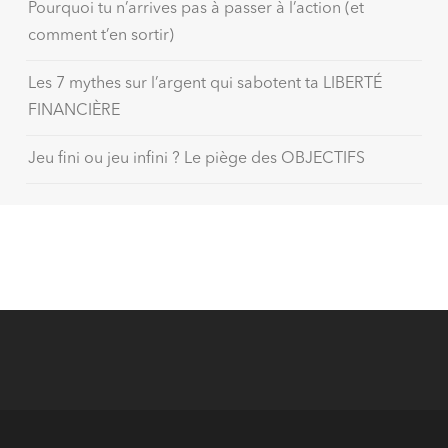
Pourquoi tu n’arrives pas à passer à l’action (et
comment t’en sortir)
Les 7 mythes sur l’argent qui sabotent ta LIBERTÉ
FINANCIÈRE
Jeu fini ou jeu infini ? Le piège des OBJECTIFS