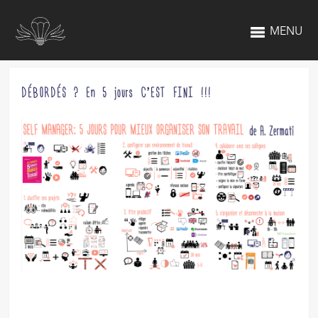
MENU
DÉBORDÉS ? En 5 jours C’EST FINI !!!