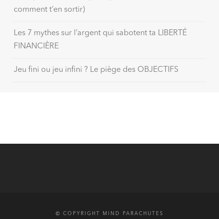
comment t’en sortir)
Les 7 mythes sur l’argent qui sabotent ta LIBERTÉ
FINANCIÈRE
Jeu fini ou jeu infini ? Le piège des OBJECTIFS
© COPYRIGHT MIND PARACHUTES