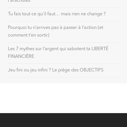
Parachutes
Tu fais tout ce qu’il faut… mais rien ne change ?
Pourquoi tu n’arrives pas à passer à l’action (et
comment t’en sortir)
Les 7 mythes sur l’argent qui sabotent ta LIBERTÉ
FINANCIÈRE
Jeu fini ou jeu infini ? Le piège des OBJECTIFS