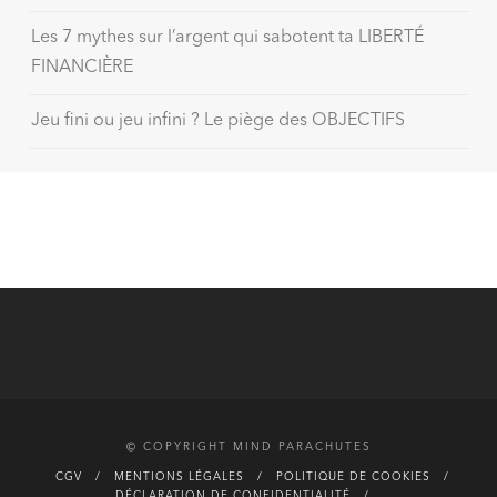
Les 7 mythes sur l’argent qui sabotent ta LIBERTÉ
FINANCIÈRE
Jeu fini ou jeu infini ? Le piège des OBJECTIFS
© COPYRIGHT MIND PARACHUTES
CGV
MENTIONS LÉGALES
POLITIQUE DE COOKIES
DÉCLARATION DE CONFIDENTIALITÉ