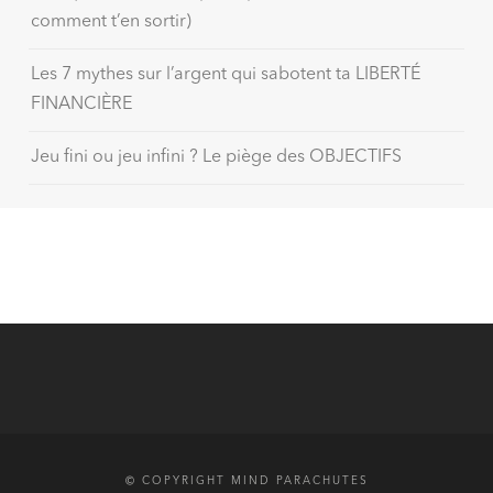
comment t’en sortir)
Les 7 mythes sur l’argent qui sabotent ta LIBERTÉ
FINANCIÈRE
Jeu fini ou jeu infini ? Le piège des OBJECTIFS
© COPYRIGHT MIND PARACHUTES