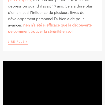
paix d’esprit »
, a connu une période de très forte
dépression quand il avait 19 ans. Cela a duré plus
d’un an, et si l’influence de plusieurs livres de
développement personnel l’a bien aidé pour
avancer,
rien n’a été si efficace que la découverte
de comment trouver la sérénité en soi
.
›
LIRE PLUS