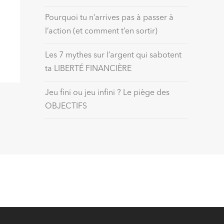
Pourquoi tu n’arrives pas à passer à
l’action (et comment t’en sortir)
Les 7 mythes sur l’argent qui sabotent
ta LIBERTÉ FINANCIÈRE
Jeu fini ou jeu infini ? Le piège des
OBJECTIFS