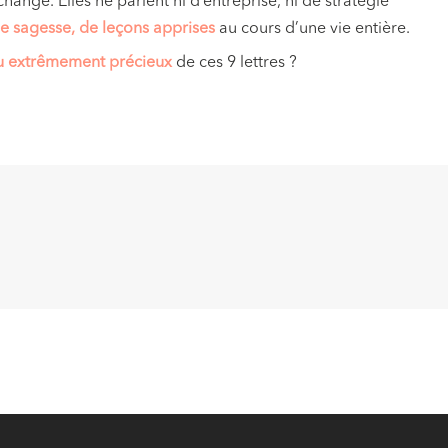
change. Elles ne parlent ni d’entreprise, ni de stratégie
de sagesse, de leçons apprises
au cours d’une vie entière.
u extrêmement précieux
de ces 9 lettres ?