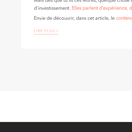
Mais dès que tu lis ces lettres, quelque chose 
d’investissement.
Elles parlent d’expérience, 
Envie de découvrir, dans cet article, le
conten
›
LIRE PLUS