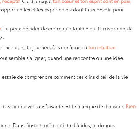
, réceptif
. C’est lorsque
ton cœur et ton esprit sont en paix
,
s opportunités et les expériences dont tu as besoin pour
e
. Tu peux décider de croire que tout ce qui t’arrives dans la
x.
idence dans ta journée, fais confiance à
ton intuition
.
 tout semble s’aligner, quand une rencontre ou une idée
 essaie de comprendre comment ces clins d’œil de la vie
d’avoir une vie satisfaisante est le manque de décision.
Rien
.
onne. Dans l’instant même où tu décides, tu donnes