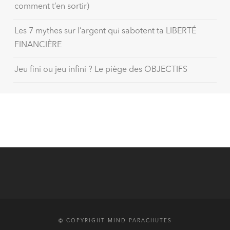
comment t’en sortir)
Les 7 mythes sur l’argent qui sabotent ta LIBERTÉ
FINANCIÈRE
Jeu fini ou jeu infini ? Le piège des OBJECTIFS
© COPYRIGHT MIND PARACHUTES