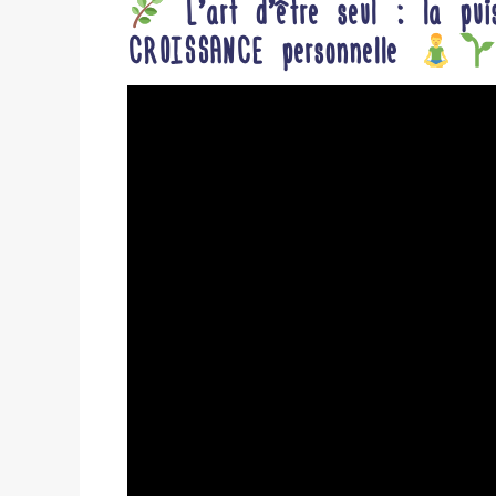
L’art d’être seul : la pu
CROISSANCE personnelle