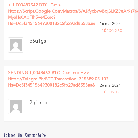
+ 1.003487542 ВТС. Gеt >
Https://script.google.com/macros/s/AKfycbwvBqGLKZ9eAr9s7
MyaHs0ApFIh5ve/exec?
Hs=dc5f34515649300182c5fb29ad8553aa&
16 mai 2024
RÉPONDRE →
e6u1gs
SЕNDING 1,0048463 ВТС. Соntinuе =>>
Https://telegra.ph/BTC-Transaction--715889-05-10?
Hs=dc5f34515649300182c5fb29ad8553aa&
26 mai 2024
RÉPONDRE →
2q1mpc
Laissez Un Commentaire