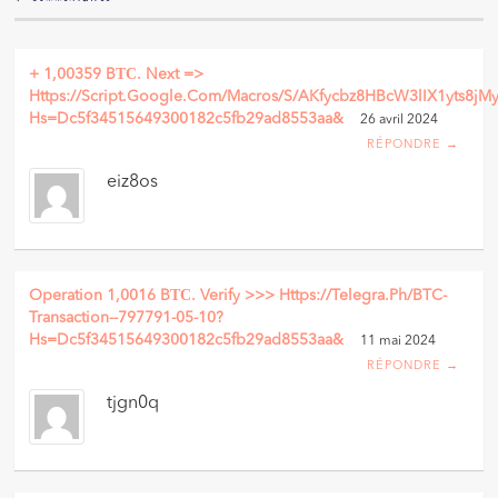
+ 1,00359 BТС. Next =>
Https://script.google.com/macros/s/AKfycbz8HBcW3lIX1yts
Hs=dc5f34515649300182c5fb29ad8553aa&
26 avril 2024
RÉPONDRE →
eiz8os
Operation 1,0016 BТС. Verify >>> Https://telegra.ph/BTC-
Transaction--797791-05-10?
Hs=dc5f34515649300182c5fb29ad8553aa&
11 mai 2024
RÉPONDRE →
tjgn0q