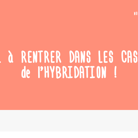
N
à RENTRER DANS LES CASES 
de l’HYBRIDATION !