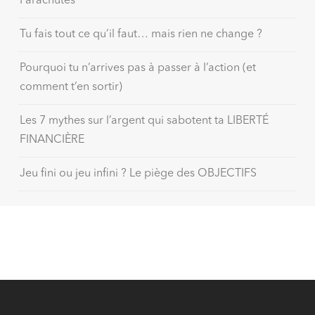
Parachutes
Tu fais tout ce qu’il faut… mais rien ne change ?
Pourquoi tu n’arrives pas à passer à l’action (et
comment t’en sortir)
Les 7 mythes sur l’argent qui sabotent ta LIBERTÉ
FINANCIÈRE
Jeu fini ou jeu infini ? Le piège des OBJECTIFS