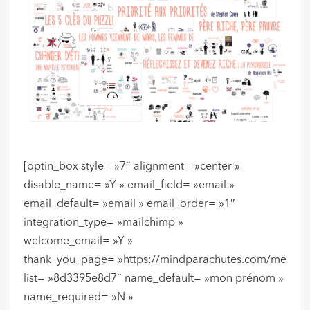
[optin_box style= »7″ alignment= »center »
disable_name= »Y » email_field= »email »
email_default= »email » email_order= »1″
integration_type= »mailchimp »
welcome_email= »Y »
thank_you_page= »https://mindparachutes.com/merci/ 
list= »8d3395e8d7″ name_default= »mon prénom »
name_required= »N »