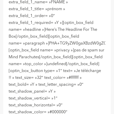
extra_field_1_name= »FNAME »
extra_field_1_title= »prénom »
extra_field_1_order= »0″
extra_field_1_required= »Y »][optin_box_field
name= »headline »]Here’s The Headline For The
Box[/optin_box_field][optin_box_field
name= »paragraph »]PHA+TG9yZW0gaXBzdW0gZG9sb3
[optin_box_field name= »privacy »]pas de spam sur
Mind Parachutes[/optin_box_field][optin_box_field
name= »top_color »]undefined[/optin_box_field]
[optin_box_button type= »1″ text= »Je télécharge
!! » text_size= »32″ text_color= »#ffffff »
text_bold= »Y » text_letter_spacing= »0″
text_shadow_panel= »Y »
text_shadow_vertical= »1″
text_shadow_horizontal= »0″
text_shadow_color= »#000000″