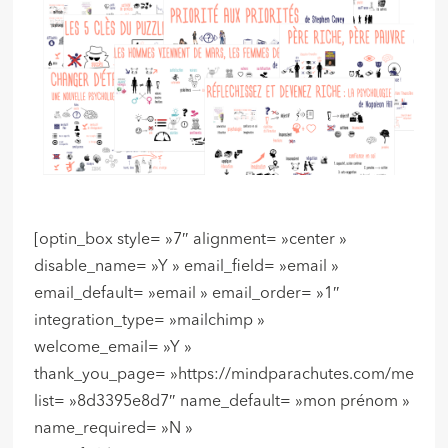
[optin_box style= »7″ alignment= »center »
disable_name= »Y » email_field= »email »
email_default= »email » email_order= »1″
integration_type= »mailchimp »
welcome_email= »Y »
thank_you_page= »https://mindparachutes.com/merci/ 
list= »8d3395e8d7″ name_default= »mon prénom »
name_required= »N »