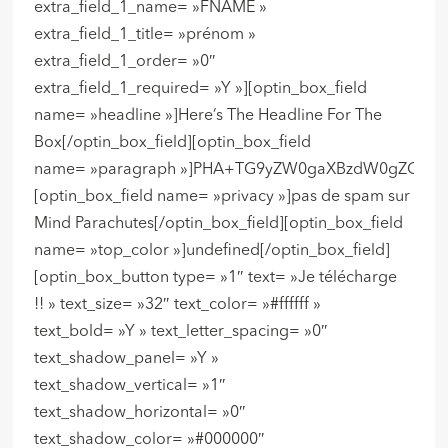
extra_field_1_name= »FNAME »
extra_field_1_title= »prénom »
extra_field_1_order= »0″
extra_field_1_required= »Y »][optin_box_field
name= »headline »]Here’s The Headline For The
Box[/optin_box_field][optin_box_field
name= »paragraph »]PHA+TG9yZW0gaXBzdW0gZG9sb3
[optin_box_field name= »privacy »]pas de spam sur
Mind Parachutes[/optin_box_field][optin_box_field
name= »top_color »]undefined[/optin_box_field]
[optin_box_button type= »1″ text= »Je télécharge
!! » text_size= »32″ text_color= »#ffffff »
text_bold= »Y » text_letter_spacing= »0″
text_shadow_panel= »Y »
text_shadow_vertical= »1″
text_shadow_horizontal= »0″
text_shadow_color= »#000000″