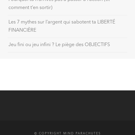
comment t’en sortir)
Les 7 mythes sur l’argent qui sabotent ta LIBERTÉ
FINANCIÈRE
Jeu fini ou jeu infini ? Le piège des OBJECTIFS
© COPYRIGHT MIND PARACHUTES