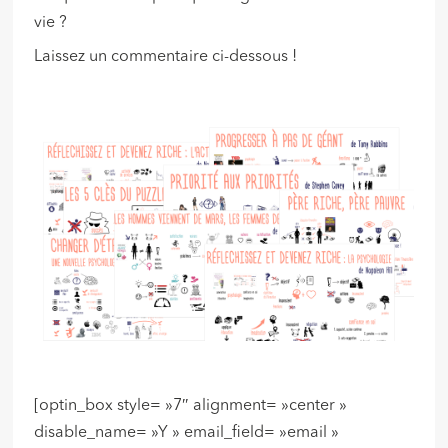
vie ?
Laissez un commentaire ci-dessous !
[optin_box style= »7″ alignment= »center »
disable_name= »Y » email_field= »email »