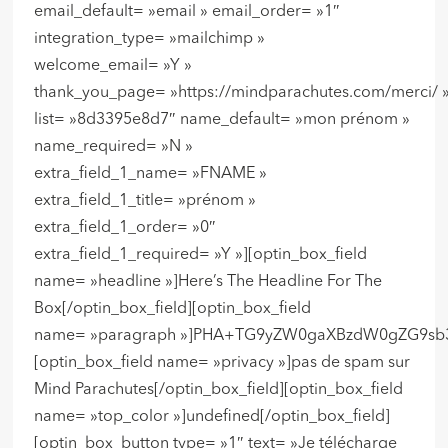
email_default= »email » email_order= »1″
integration_type= »mailchimp »
welcome_email= »Y »
thank_you_page= »https://mindparachutes.com/merci/ 
list= »8d3395e8d7″ name_default= »mon prénom »
name_required= »N »
extra_field_1_name= »FNAME »
extra_field_1_title= »prénom »
extra_field_1_order= »0″
extra_field_1_required= »Y »][optin_box_field
name= »headline »]Here’s The Headline For The
Box[/optin_box_field][optin_box_field
name= »paragraph »]PHA+TG9yZW0gaXBzdW0gZG9sb3
[optin_box_field name= »privacy »]pas de spam sur
Mind Parachutes[/optin_box_field][optin_box_field
name= »top_color »]undefined[/optin_box_field]
[optin_box_button type= »1″ text= »Je télécharge