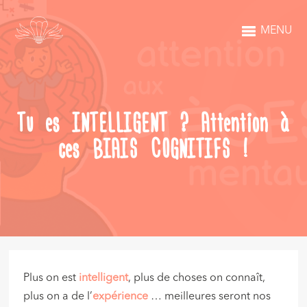
MENU
Tu es INTELLIGENT ? Attention à
ces BIAIS COGNITIFS !
Plus on est
intelligent
, plus de choses on connaît,
plus on a de l’
expérience
… meilleures seront nos