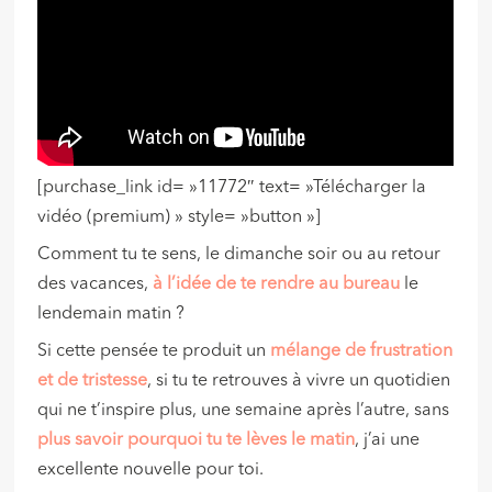
[purchase_link id= »11772″ text= »Télécharger la
vidéo (premium) » style= »button »]
Comment tu te sens, le dimanche soir ou au retour
des vacances,
à l’idée de te rendre au bureau
le
lendemain matin ?
Si cette pensée te produit un
mélange de frustration
et de tristesse
, si tu te retrouves à vivre un quotidien
qui ne t’inspire plus, une semaine après l’autre, sans
plus savoir pourquoi tu te lèves le matin
, j’ai une
excellente nouvelle pour toi.