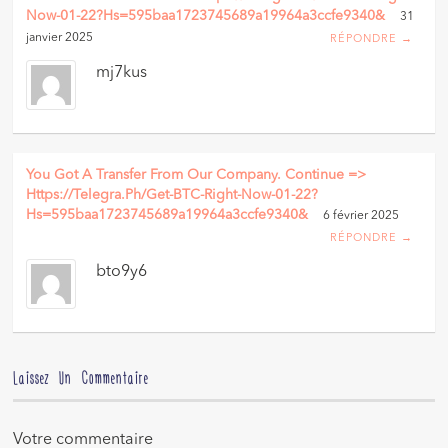
Now-01-22?hs=595baa1723745689a19964a3ccfe9340&
31
janvier 2025
RÉPONDRE →
mj7kus
You Got A Transfer From Our Company. Continue =>
Https://telegra.ph/Get-BTC-Right-Now-01-22?
Hs=595baa1723745689a19964a3ccfe9340&
6 février 2025
RÉPONDRE →
bto9y6
Laissez Un Commentaire
Votre commentaire