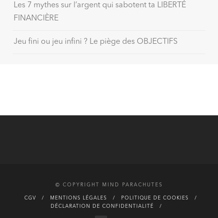
Les 7 mythes sur l’argent qui sabotent ta LIBERTÉ
FINANCIÈRE
Jeu fini ou jeu infini ? Le piège des OBJECTIFS
© COPYRIGHT MIND PARACHUTES
CGV
MENTIONS LÉGALES
POLITIQUE DE COOKIES
DÉCLARATION DE CONFIDENTIALITÉ